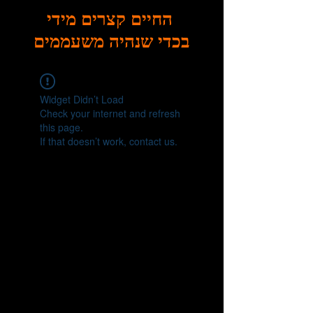
החיים קצרים מידי
בכדי שנהיה משעממים
Widget Didn’t Load
Check your internet and refresh
this page.
If that doesn’t work, contact us.