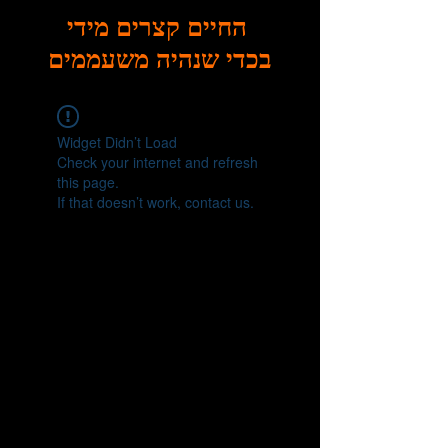
החיים קצרים מידי
בכדי שנהיה משעממים
Widget Didn’t Load
Check your internet and refresh
this page.
If that doesn’t work, contact us.