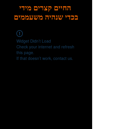
החיים קצרים מידי
בכדי שנהיה משעממים
Widget Didn’t Load
Check your internet and refresh
this page.
If that doesn’t work, contact us.