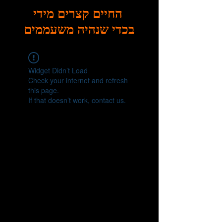
החיים קצרים מידי
בכדי שנהיה משעממים
Widget Didn’t Load
Check your internet and refresh
this page.
If that doesn’t work, contact us.