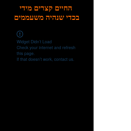
החיים קצרים מידי
בכדי שנהיה משעממים
Widget Didn’t Load
Check your internet and refresh
this page.
If that doesn’t work, contact us.