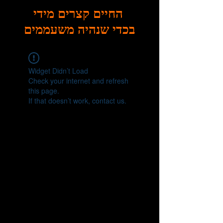
החיים קצרים מידי
בכדי שנהיה משעממים
Widget Didn’t Load
Check your internet and refresh
this page.
If that doesn’t work, contact us.