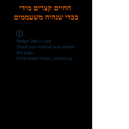
החיים קצרים מידי
בכדי שנהיה משעממים
Widget Didn’t Load
Check your internet and refresh
this page.
If that doesn’t work, contact us.