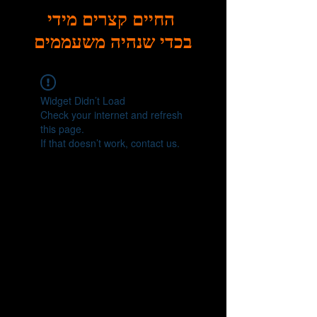
החיים קצרים מידי
בכדי שנהיה משעממים
Widget Didn’t Load
Check your internet and refresh
this page.
If that doesn’t work, contact us.