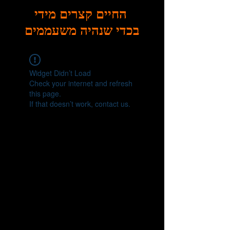
החיים קצרים מידי
בכדי שנהיה משעממים
Widget Didn’t Load
Check your internet and refresh
this page.
If that doesn’t work, contact us.