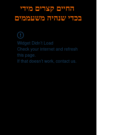
החיים קצרים מידי
בכדי שנהיה משעממים
Widget Didn’t Load
Check your internet and refresh
this page.
If that doesn’t work, contact us.