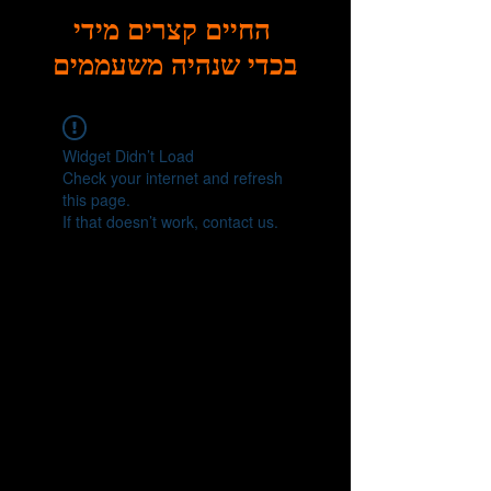
החיים קצרים מידי
בכדי שנהיה משעממים
Widget Didn’t Load
Check your internet and refresh
this page.
If that doesn’t work, contact us.