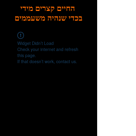
החיים קצרים מידי
בכדי שנהיה משעממים
Widget Didn’t Load
Check your internet and refresh
this page.
If that doesn’t work, contact us.