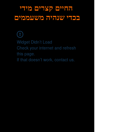
החיים קצרים מידי
בכדי שנהיה משעממים
Widget Didn’t Load
Check your internet and refresh
this page.
If that doesn’t work, contact us.