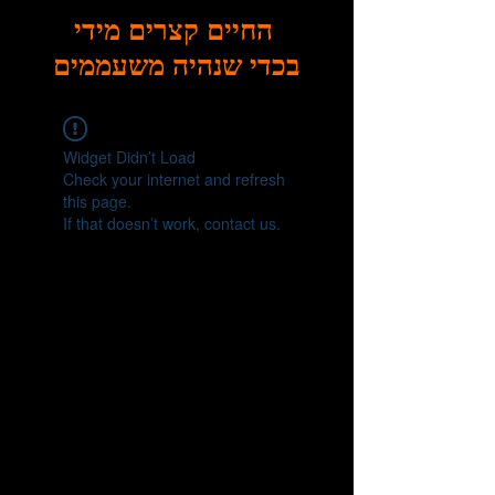
החיים קצרים מידי
בכדי שנהיה משעממים
Widget Didn’t Load
Check your internet and refresh
this page.
If that doesn’t work, contact us.