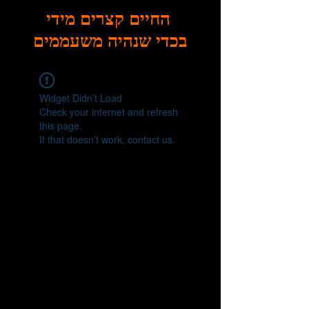
החיים קצרים מידי
בכדי שנהיה משעממים
Widget Didn’t Load
Check your internet and refresh
this page.
If that doesn’t work, contact us.