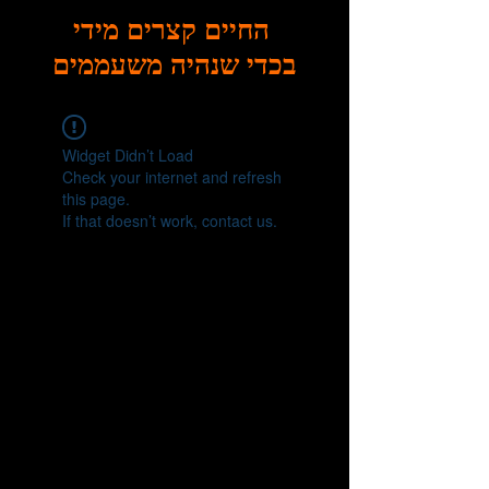
החיים קצרים מידי
בכדי שנהיה משעממים
Widget Didn’t Load
Check your internet and refresh
this page.
If that doesn’t work, contact us.