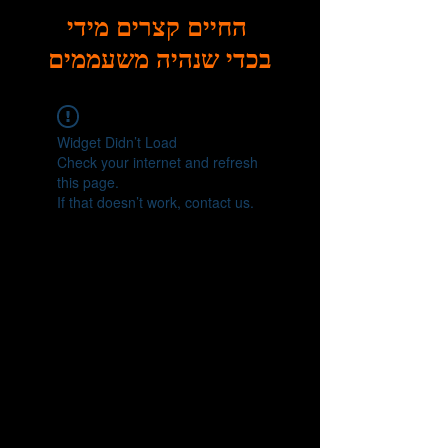
החיים קצרים מידי
בכדי שנהיה משעממים
Widget Didn’t Load
Check your internet and refresh
this page.
If that doesn’t work, contact us.