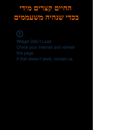
החיים קצרים מידי
בכדי שנהיה משעממים
Widget Didn’t Load
Check your internet and refresh
this page.
If that doesn’t work, contact us.