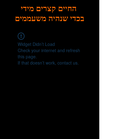
החיים קצרים מידי
בכדי שנהיה משעממים
Widget Didn’t Load
Check your internet and refresh
this page.
If that doesn’t work, contact us.