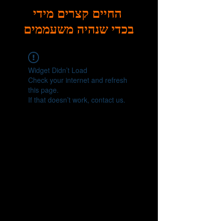
החיים קצרים מידי
בכדי שנהיה משעממים
Widget Didn’t Load
Check your internet and refresh
this page.
If that doesn’t work, contact us.