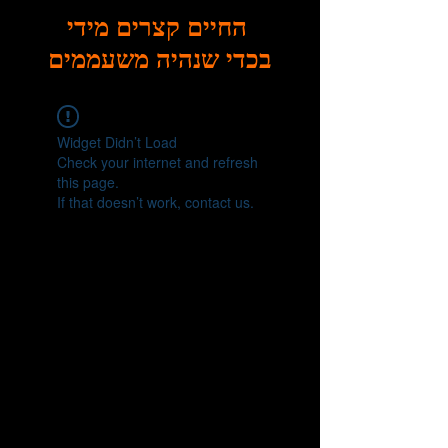
החיים קצרים מידי
בכדי שנהיה משעממים
Widget Didn’t Load
Check your internet and refresh
this page.
If that doesn’t work, contact us.