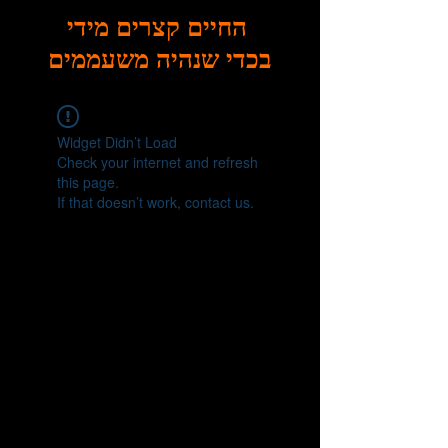
החיים קצרים מידי
בכדי שנהיה משעממים
Widget Didn’t Load
Check your internet and refresh
this page.
If that doesn’t work, contact us.