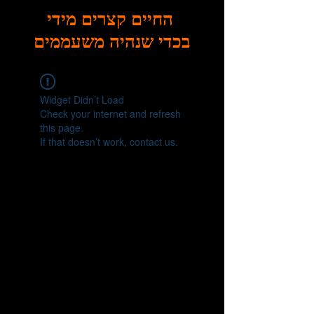
החיים קצרים מידי
בכדי שנהיה משעממים
Widget Didn’t Load
Check your internet and refresh
this page.
If that doesn’t work, contact us.