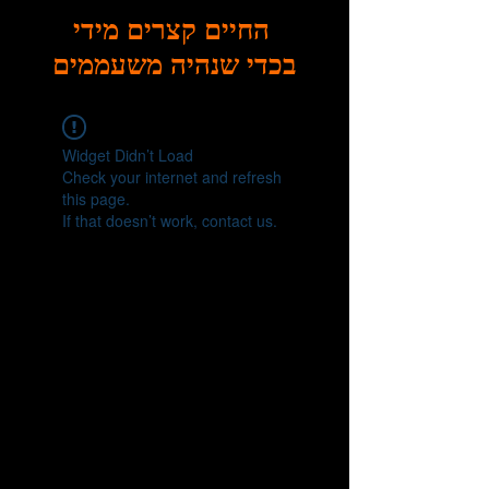
החיים קצרים מידי
בכדי שנהיה משעממים
Widget Didn’t Load
Check your internet and refresh
this page.
If that doesn’t work, contact us.