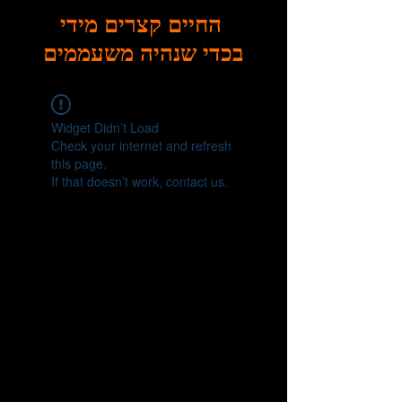
החיים קצרים מידי
בכדי שנהיה משעממים
Widget Didn’t Load
Check your internet and refresh
this page.
If that doesn’t work, contact us.